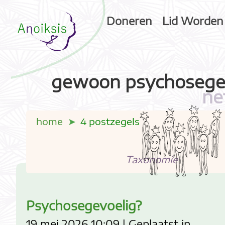
Doneren
Lid Worden
gewoon psychosege
ne
home
4 postzegels
Taxonomie
Psychosegevoelig?
19 mei 2026 10:09 | Geplaatst in