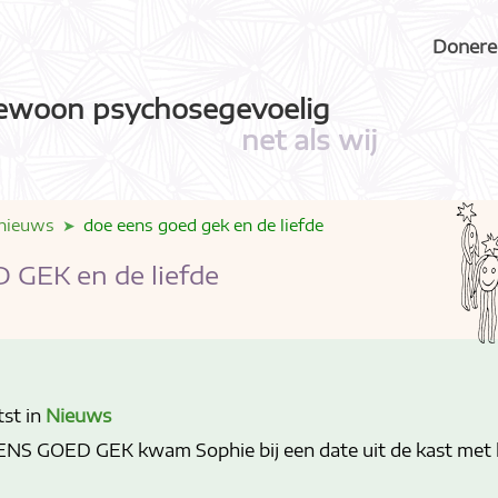
Donere
ewoon psychosegevoelig
net als wij
nieuws
doe eens goed gek en de liefde
GEK en de liefde
tst in
Nieuws
NS GOED GEK kwam Sophie bij een date uit de kast met 