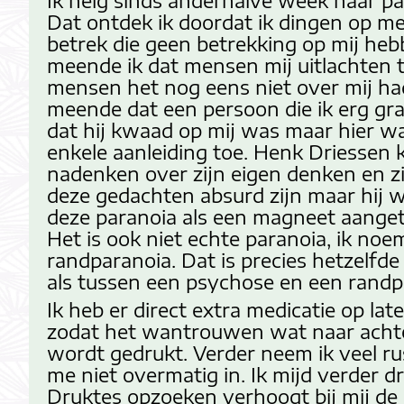
Ik neig sinds anderhalve week naar pa
Dat ontdek ik doordat ik dingen op me
betrek die geen betrekking op mij heb
meende ik dat mensen mij uitlachten t
mensen het nog eens niet over mij ha
meende dat een persoon die ik erg g
dat hij kwaad op mij was maar hier w
enkele aanleiding toe. Henk Driessen 
nadenken over zijn eigen denken en zi
deze gedachten absurd zijn maar hij 
deze paranoia als een magneet aange
Het is ook niet echte paranoia, ik noe
randparanoia. Dat is precies hetzelfde
als tussen een psychose en een rand
Ik heb er direct extra medicatie op lat
zodat het wantrouwen wat naar acht
wordt gedrukt. Verder neem ik veel ru
me niet overmatig in. Ik mijd verder d
Druktes opzoeken verhoogt bij mij de 