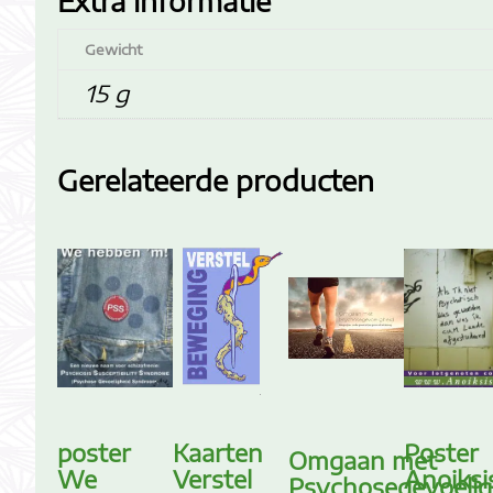
Extra informatie
Gewicht
15 g
Gerelateerde producten
poster
Kaarten
Poster
Omgaan met
We
Verstel
Anoiksi
Psychosegevoelig